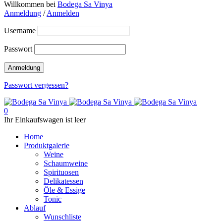
Willkommen bei
Bodega Sa Vinya
Anmeldung
/
Anmelden
Username
Passwort
Passwort vergessen?
0
Ihr Einkaufswagen ist leer
Home
Produktgalerie
Weine
Schaumweine
Spirituosen
Delikatessen
Öle & Essige
Tonic
Ablauf
Wunschliste