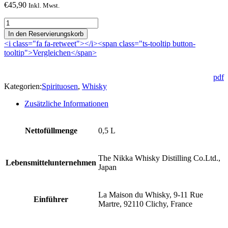
€
45,90
Inkl. Mwst.
Nikka
Whisky
In den Reservierungskorb
from
<i class="fa fa-retweet"></i><span class="ts-tooltip button-
the
tooltip">Vergleichen</span>
Barrel
Menge
pdf
Kategorien:
Spirituosen
,
Whisky
Zusätzliche Informationen
Nettofüllmenge
0,5 L
The Nikka Whisky Distilling Co.Ltd.,
Lebensmittelunternehmen
Japan
La Maison du Whisky, 9-11 Rue
Einführer
Martre, 92110 Clichy, France