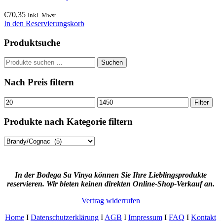
€
70,35
Inkl. Mwst.
In den Reservierungskorb
Produktsuche
Suchen
Suchen
nach:
Nach Preis filtern
Min.
Max.
Filter
Preis
Preis
Produkte nach Kategorie filtern
In der Bodega Sa Vinya können Sie Ihre Lieblingsprodukte
reservieren. Wir bieten keinen direkten Online-Shop-Verkauf an.
Vertrag widerrufen
Home
I
Datenschutzerklärung
I
AGB
I
Impressum
I
FAQ
I
Kontakt