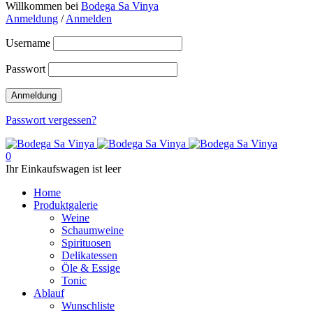
Willkommen bei
Bodega Sa Vinya
Anmeldung
/
Anmelden
Username
Passwort
Passwort vergessen?
0
Ihr Einkaufswagen ist leer
Home
Produktgalerie
Weine
Schaumweine
Spirituosen
Delikatessen
Öle & Essige
Tonic
Ablauf
Wunschliste