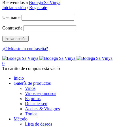
Bienvenidos a
Bodega Sa Vinya
Iniciar sesión
/
Regístrate
Username
Contraseña
¿Olvidaste tu contraseña?
0
Tu carrito de compras está vacío
Inicio
Galería de productos
Vinos
Vinos espumosos
Espíritus
Delicatessen
Aceites & Vinagres
Tónica
Método
Lista de deseos