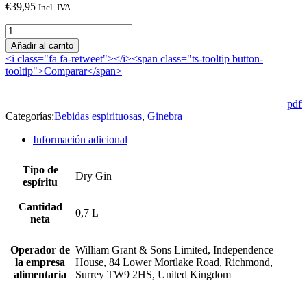
€
39,95
Incl. IVA
HENDRICK'S
cantidad
Añadir al carrito
<i class="fa fa-retweet"></i><span class="ts-tooltip button-
tooltip">Comparar</span>
pdf
Categorías:
Bebidas espirituosas
,
Ginebra
Información adicional
Tipo de
Dry Gin
espíritu
Cantidad
0,7 L
neta
Operador de
William Grant & Sons Limited, Independence
la empresa
House, 84 Lower Mortlake Road, Richmond,
alimentaria
Surrey TW9 2HS, United Kingdom