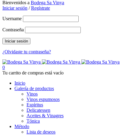
Bienvenidos a
Bodega Sa Vinya
Iniciar sesión
/
Regístrate
Username
Contraseña
¿Olvidaste tu contraseña?
0
Tu carrito de compras está vacío
Inicio
Galería de productos
Vinos
Vinos espumosos
Espíritus
Delicatessen
Aceites & Vinagres
Tónica
Método
Lista de deseos