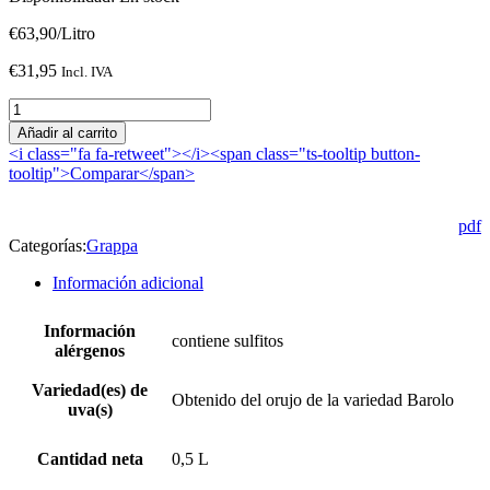
€
63,90
/Litro
€
31,95
Incl. IVA
SIBONA
La
Añadir al carrito
Grappa
<i class="fa fa-retweet"></i><span class="ts-tooltip button-
di
tooltip">Comparar</span>
Barolo
0,5
L
pdf
cantidad
Categorías:
Grappa
Información adicional
Información
contiene sulfitos
alérgenos
Variedad(es) de
Obtenido del orujo de la variedad Barolo
uva(s)
Cantidad neta
0,5 L