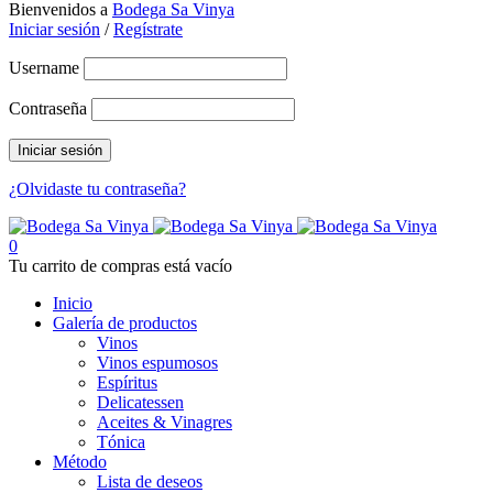
Bienvenidos a
Bodega Sa Vinya
Iniciar sesión
/
Regístrate
Username
Contraseña
¿Olvidaste tu contraseña?
0
Tu carrito de compras está vacío
Inicio
Galería de productos
Vinos
Vinos espumosos
Espíritus
Delicatessen
Aceites & Vinagres
Tónica
Método
Lista de deseos