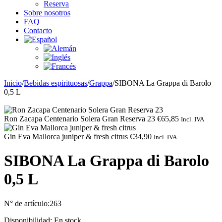
Reserva
Sobre nosotros
FAQ
Contacto
Inicio
/
Bebidas espirituosas
/
Grappa
/
SIBONA La Grappa di Barolo
0,5 L
Ron Zacapa Centenario Solera Gran Reserva 23
€
65,85
Incl. IVA
Gin Eva Mallorca juniper & fresh citrus
€
34,90
Incl. IVA
SIBONA La Grappa di Barolo
0,5 L
N° de artículo:
263
Disponibilidad:
En stock