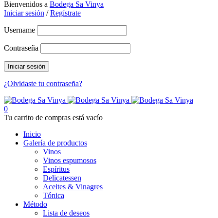
Bienvenidos a
Bodega Sa Vinya
Iniciar sesión
/
Regístrate
Username
Contraseña
¿Olvidaste tu contraseña?
0
Tu carrito de compras está vacío
Inicio
Galería de productos
Vinos
Vinos espumosos
Espíritus
Delicatessen
Aceites & Vinagres
Tónica
Método
Lista de deseos