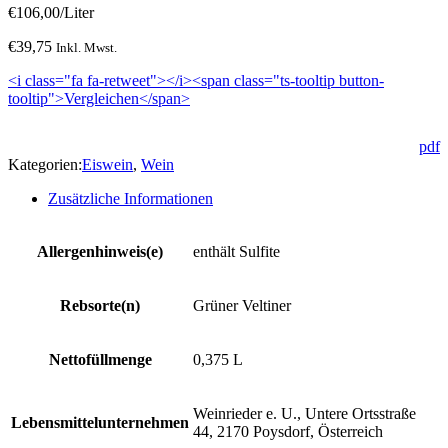
€
106,00
/Liter
€
39,75
Inkl. Mwst.
<i class="fa fa-retweet"></i><span class="ts-tooltip button-
tooltip">Vergleichen</span>
pdf
Kategorien:
Eiswein
,
Wein
Zusätzliche Informationen
Allergenhinweis(e)
enthält Sulfite
Rebsorte(n)
Grüner Veltiner
Nettofüllmenge
0,375 L
Weinrieder e. U., Untere Ortsstraße
Lebensmittelunternehmen
44, 2170 Poysdorf, Österreich