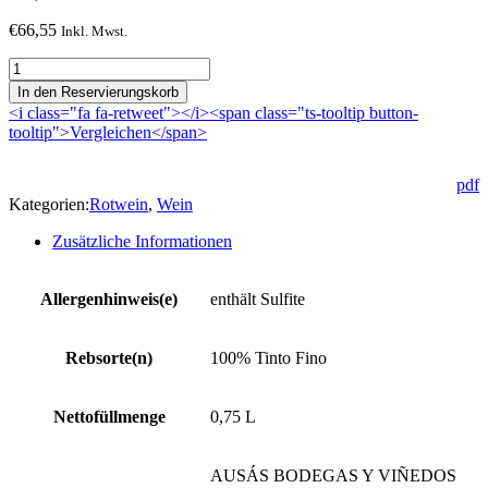
€
66,55
Inkl. Mwst.
Ausàs
Interpretación
In den Reservierungskorb
2022
<i class="fa fa-retweet"></i><span class="ts-tooltip button-
Menge
tooltip">Vergleichen</span>
pdf
Kategorien:
Rotwein
,
Wein
Zusätzliche Informationen
Allergenhinweis(e)
enthält Sulfite
Rebsorte(n)
100% Tinto Fino
Nettofüllmenge
0,75 L
AUSÁS BODEGAS Y VIÑEDOS