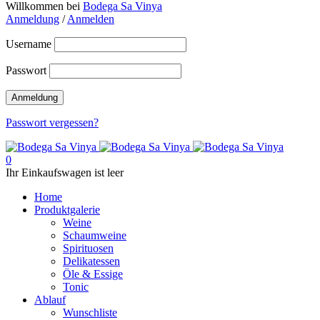
Willkommen bei
Bodega Sa Vinya
Anmeldung
/
Anmelden
Username
Passwort
Passwort vergessen?
0
Ihr Einkaufswagen ist leer
Home
Produktgalerie
Weine
Schaumweine
Spirituosen
Delikatessen
Öle & Essige
Tonic
Ablauf
Wunschliste