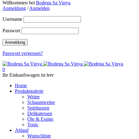
Willkommen bei
Bodega Sa Vinya
Anmeldung
/
Anmelden
Username
Passwort
Passwort vergessen?
0
Ihr Einkaufswagen ist leer
Home
Produktgalerie
Weine
Schaumweine
Spirituosen
Delikatessen
Öle & Essige
Tonic
Ablauf
Wunschliste