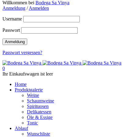
Willkommen bei
Bodega Sa Vinya
Anmeldung
/
Anmelden
Username
Passwort
Passwort vergessen?
0
Ihr Einkaufswagen ist leer
Home
Produktgalerie
Weine
Schaumweine
Spirituosen
Delikatessen
Öle & Essige
Tonic
Ablauf
Wunschliste