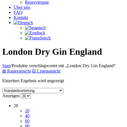
Reservierung
Über uns
FAQ
Kontakt
London Dry Gin England
Start
/
Produkte verschlagwortet mit „London Dry Gin England“
⊞
Rasteransicht
⊟
Listenansicht
Einzelnes Ergebnis wird angezeigt
Anzeigen
20
20
40
60
80