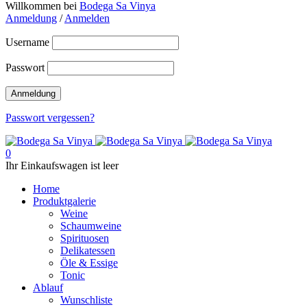
Willkommen bei
Bodega Sa Vinya
Anmeldung
/
Anmelden
Username
Passwort
Passwort vergessen?
0
Ihr Einkaufswagen ist leer
Home
Produktgalerie
Weine
Schaumweine
Spirituosen
Delikatessen
Öle & Essige
Tonic
Ablauf
Wunschliste