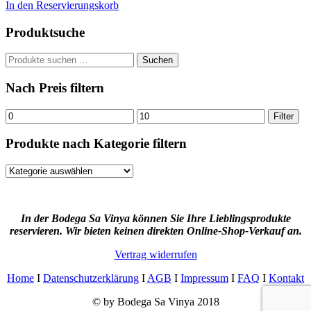
In den Reservierungskorb
Produktsuche
Suchen
Suchen
nach:
Nach Preis filtern
Min.
Max.
Filter
Preis
Preis
Produkte nach Kategorie filtern
In der Bodega Sa Vinya können Sie Ihre Lieblingsprodukte
reservieren. Wir bieten keinen direkten Online-Shop-Verkauf an.
Vertrag widerrufen
Home
I
Datenschutzerklärung
I
AGB
I
Impressum
I
FAQ
I
Kontakt
© by Bodega Sa Vinya 2018