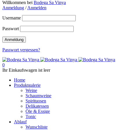
Willkommen bei
Bodega Sa Vinya
Anmeldung
/
Anmelden
Username
Passwort
Passwort vergessen?
0
Ihr Einkaufswagen ist leer
Home
Produktgalerie
Weine
Schaumweine
Spirituosen
Delikatessen
Öle & Essige
Tonic
Ablauf
Wunschliste