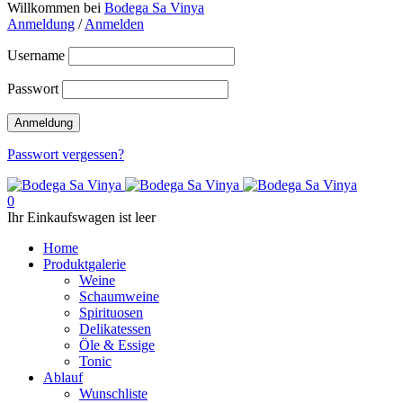
Willkommen bei
Bodega Sa Vinya
Anmeldung
/
Anmelden
Username
Passwort
Passwort vergessen?
0
Ihr Einkaufswagen ist leer
Home
Produktgalerie
Weine
Schaumweine
Spirituosen
Delikatessen
Öle & Essige
Tonic
Ablauf
Wunschliste