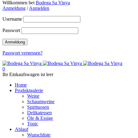
Willkommen bei
Bodega Sa Vinya
Anmeldung
/
Anmelden
Username
Passwort
Passwort vergessen?
0
Ihr Einkaufswagen ist leer
Home
Produktgalerie
Weine
Schaumweine
Spirituosen
Delikatessen
Öle & Essige
Tonic
Ablauf
Wunschliste