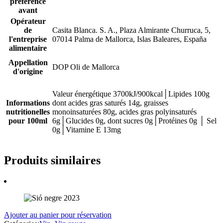
préférence
avant
Opérateur
de
Casita Blanca. S. A., Plaza Almirante Churruca, 5,
l'entreprise
07014 Palma de Mallorca, Islas Baleares, España
alimentaire
Appellation
DOP Oli de Mallorca
d'origine
Valeur énergétique 3700kJ/900kcal│Lipides 100g
Informations
dont acides gras saturés 14g, graisses
nutritionelles
monoinsaturées 80g, acides gras polyinsaturés
pour 100ml
6g│Glucides 0g, dont sucres 0g│Protéines 0g │ Sel
0g│Vitamine E 13mg
Produits similaires
Ajouter au panier pour réservation