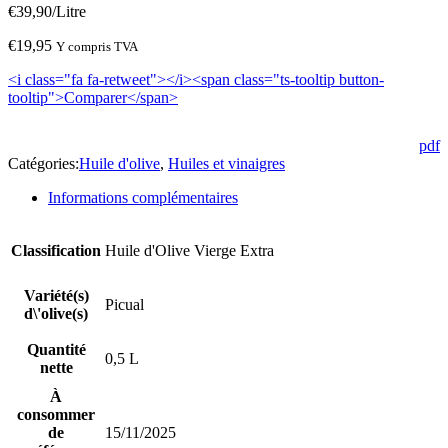
€
39,90
/Litre
€
19,95
Y compris TVA
<i class="fa fa-retweet"></i><span class="ts-tooltip button-
tooltip">Comparer</span>
pdf
Catégories:
Huile d'olive
,
Huiles et vinaigres
Informations complémentaires
Classification
Huile d'Olive Vierge Extra
Variété(s)
Picual
d\'olive(s)
Quantité
0,5 L
nette
À
consommer
de
15/11/2025