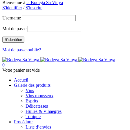
Bienvenue à
la Bodega Sa Vinya
S'identifier
/
S'inscrire
Username
Mot de passe
Mot de passe oublié?
0
Votre panier est vide
Accueil
Galerie des produits
Vins
Vins mousseux
Esprits
Délicatesses
Huiles & Vinaegres
Tonique
Procédure
Liste d’envies