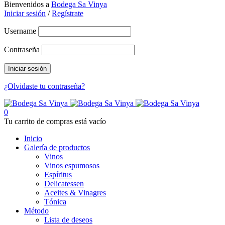
Bienvenidos a
Bodega Sa Vinya
Iniciar sesión
/
Regístrate
Username
Contraseña
¿Olvidaste tu contraseña?
0
Tu carrito de compras está vacío
Inicio
Galería de productos
Vinos
Vinos espumosos
Espíritus
Delicatessen
Aceites & Vinagres
Tónica
Método
Lista de deseos