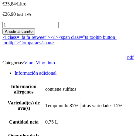
€
35,84
/Litro
€
26,90
Incl. IVA
Luis
Cañas
Añadir al carrito
Reserva
<i class="fa fa-retweet"></i><span class="ts-tooltip button-
Selec.
tooltip">Comparar</span>
de
Familia
2020
pdf
cantidad
Categorías:
Vino
,
Vino tinto
Información adicional
Información
contiene sulfitos
alérgenos
Variedad(es) de
Tempranillo 85%│otras variedades 15%
uva(s)
Cantidad neta
0,75 L
Operador de la