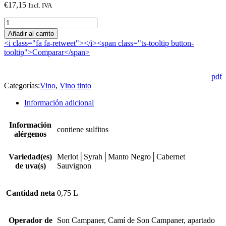
€
17,15
Incl. IVA
Athos
2015
Añadir al carrito
cantidad
<i class="fa fa-retweet"></i><span class="ts-tooltip button-
tooltip">Comparar</span>
pdf
Categorías:
Vino
,
Vino tinto
Información adicional
Información
contiene sulfitos
alérgenos
Variedad(es)
Merlot│Syrah│Manto Negro│Cabernet
de uva(s)
Sauvignon
Cantidad neta
0,75 L
Operador de
Son Campaner, Camí de Son Campaner, apartado