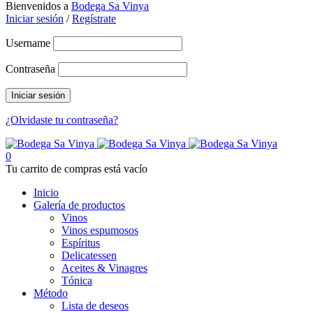
Bienvenidos a
Bodega Sa Vinya
Iniciar sesión
/
Regístrate
Username
Contraseña
¿Olvidaste tu contraseña?
0
Tu carrito de compras está vacío
Inicio
Galería de productos
Vinos
Vinos espumosos
Espíritus
Delicatessen
Aceites & Vinagres
Tónica
Método
Lista de deseos