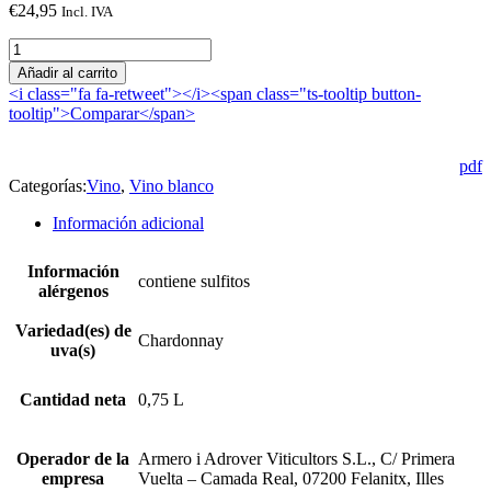
€
24,95
Incl. IVA
Ackermans
blanco
Añadir al carrito
2025
<i class="fa fa-retweet"></i><span class="ts-tooltip button-
cantidad
tooltip">Comparar</span>
pdf
Categorías:
Vino
,
Vino blanco
Información adicional
Información
contiene sulfitos
alérgenos
Variedad(es) de
Chardonnay
uva(s)
Cantidad neta
0,75 L
Operador de la
Armero i Adrover Viticultors S.L., C/ Primera
empresa
Vuelta – Camada Real, 07200 Felanitx, Illes