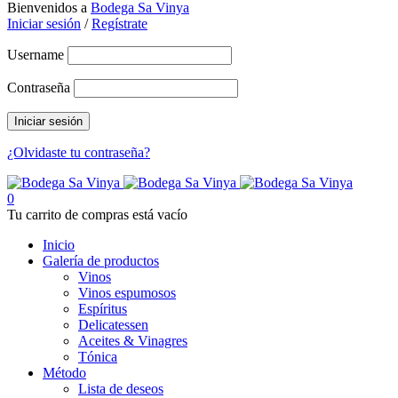
Bienvenidos a
Bodega Sa Vinya
Iniciar sesión
/
Regístrate
Username
Contraseña
¿Olvidaste tu contraseña?
0
Tu carrito de compras está vacío
Inicio
Galería de productos
Vinos
Vinos espumosos
Espíritus
Delicatessen
Aceites & Vinagres
Tónica
Método
Lista de deseos