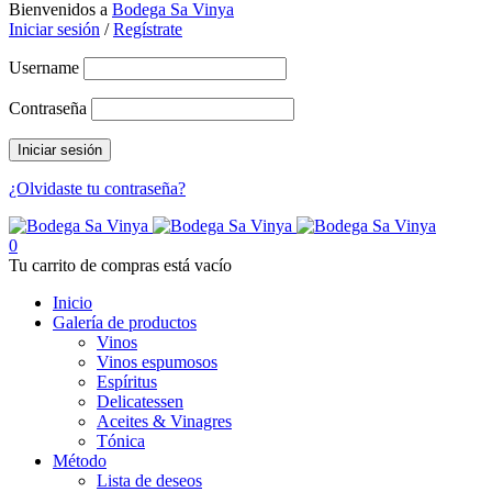
Bienvenidos a
Bodega Sa Vinya
Iniciar sesión
/
Regístrate
Username
Contraseña
¿Olvidaste tu contraseña?
0
Tu carrito de compras está vacío
Inicio
Galería de productos
Vinos
Vinos espumosos
Espíritus
Delicatessen
Aceites & Vinagres
Tónica
Método
Lista de deseos