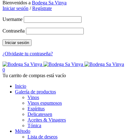
Bienvenidos a
Bodega Sa Vinya
Iniciar sesión
/
Regístrate
Username
Contraseña
¿Olvidaste tu contraseña?
0
Tu carrito de compras está vacío
Inicio
Galería de productos
Vinos
Vinos espumosos
Espíritus
Delicatessen
Aceites & Vinagres
Tónica
Método
Lista de deseos