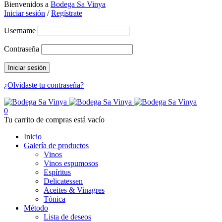
Bienvenidos a
Bodega Sa Vinya
Iniciar sesión
/
Regístrate
Username
Contraseña
¿Olvidaste tu contraseña?
0
Tu carrito de compras está vacío
Inicio
Galería de productos
Vinos
Vinos espumosos
Espíritus
Delicatessen
Aceites & Vinagres
Tónica
Método
Lista de deseos