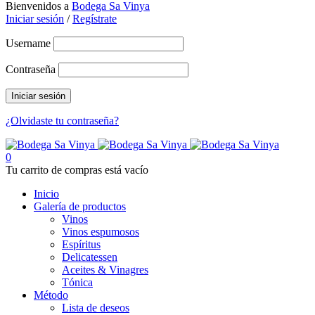
Bienvenidos a
Bodega Sa Vinya
Iniciar sesión
/
Regístrate
Username
Contraseña
¿Olvidaste tu contraseña?
0
Tu carrito de compras está vacío
Inicio
Galería de productos
Vinos
Vinos espumosos
Espíritus
Delicatessen
Aceites & Vinagres
Tónica
Método
Lista de deseos