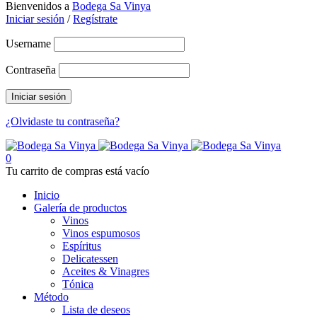
Bienvenidos a
Bodega Sa Vinya
Iniciar sesión
/
Regístrate
Username
Contraseña
¿Olvidaste tu contraseña?
0
Tu carrito de compras está vacío
Inicio
Galería de productos
Vinos
Vinos espumosos
Espíritus
Delicatessen
Aceites & Vinagres
Tónica
Método
Lista de deseos