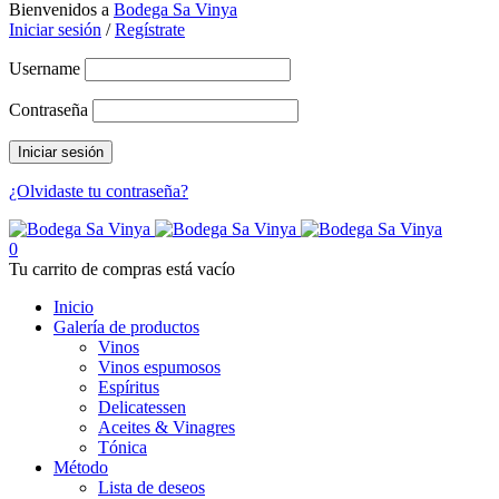
Bienvenidos a
Bodega Sa Vinya
Iniciar sesión
/
Regístrate
Username
Contraseña
¿Olvidaste tu contraseña?
0
Tu carrito de compras está vacío
Inicio
Galería de productos
Vinos
Vinos espumosos
Espíritus
Delicatessen
Aceites & Vinagres
Tónica
Método
Lista de deseos