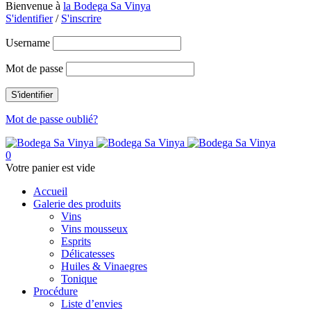
Bienvenue à
la Bodega Sa Vinya
S'identifier
/
S'inscrire
Username
Mot de passe
Mot de passe oublié?
0
Votre panier est vide
Accueil
Galerie des produits
Vins
Vins mousseux
Esprits
Délicatesses
Huiles & Vinaegres
Tonique
Procédure
Liste d’envies