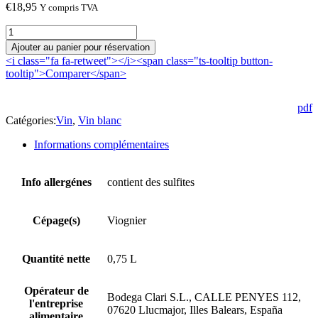
€
18,95
Y compris TVA
quantité
de
Ajouter au panier pour réservation
Clari
<i class="fa fa-retweet"></i><span class="ts-tooltip button-
Viognier
tooltip">Comparer</span>
2025
pdf
Catégories:
Vin
,
Vin blanc
Informations complémentaires
Info allergénes
contient des sulfites
Cépage(s)
Viognier
Quantité nette
0,75 L
Opérateur de
Bodega Clari S.L., CALLE PENYES 112,
l'entreprise
07620 Llucmajor, Illes Balears, España
alimentaire