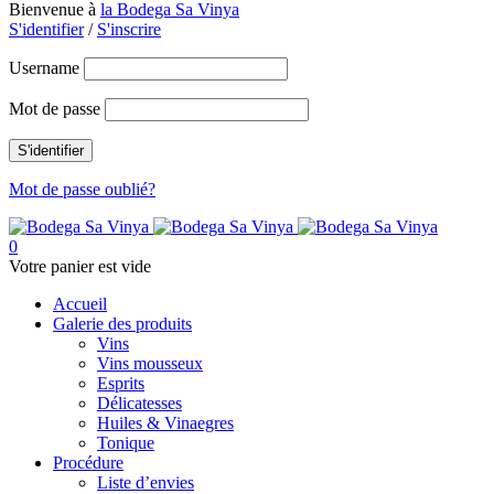
Bienvenue à
la Bodega Sa Vinya
S'identifier
/
S'inscrire
Username
Mot de passe
Mot de passe oublié?
0
Votre panier est vide
Accueil
Galerie des produits
Vins
Vins mousseux
Esprits
Délicatesses
Huiles & Vinaegres
Tonique
Procédure
Liste d’envies