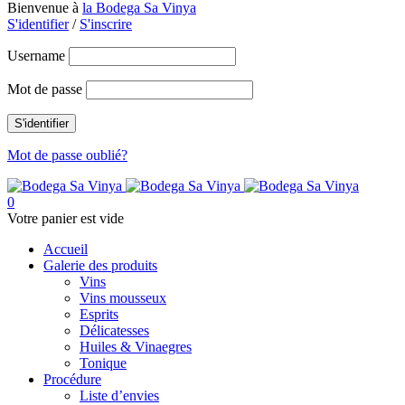
Bienvenue à
la Bodega Sa Vinya
S'identifier
/
S'inscrire
Username
Mot de passe
Mot de passe oublié?
0
Votre panier est vide
Accueil
Galerie des produits
Vins
Vins mousseux
Esprits
Délicatesses
Huiles & Vinaegres
Tonique
Procédure
Liste d’envies