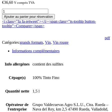
€
36,60
Y compris TVA
quantité
de
Ajouter au panier pour réservation
Cantovera
<i class="fa fa-retweet"></i><span class="ts-tooltip button-
9
tooltip">Comparer</span>
2022
Magnum
pdf
Catégories:
grands formats
,
Vin
,
Vin rouge
Informations complémentaires
Info allergénes
contient des sulfites
Cépage(s)
100% Tinto Fino
Quantité nette
1,5 l
Opérateur de
Grupo Valdecuevas Agro S.L.U., Ctra. Rueda –
l'entreprise
Nava del Rey, km 2,5 47490 Rueda, Valladolid,