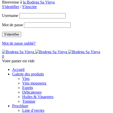
Bienvenue à
la Bodega Sa Vinya
S'identifier
/
S'inscrire
Username
Mot de passe
Mot de passe oublié?
0
Votre panier est vide
Accueil
Galerie des produits
Vins
Vins mousseux
Esprits
Délicatesses
Huiles & Vinaegres
Tonique
Procédure
Liste d’envies