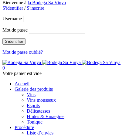
Bienvenue à
la Bodega Sa Vinya
S'identifier
/
S'inscrire
Username
Mot de passe
Mot de passe oublié?
0
Votre panier est vide
Accueil
Galerie des produits
Vins
Vins mousseux
Esprits
Délicatesses
Huiles & Vinaegres
Tonique
Procédure
Liste d’envies