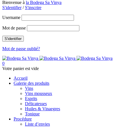
Bienvenue à
la Bodega Sa Vinya
S'identifier
/
S'inscrire
Username
Mot de passe
Mot de passe oublié?
0
Votre panier est vide
Accueil
Galerie des produits
Vins
Vins mousseux
Esprits
Délicatesses
Huiles & Vinaegres
Tonique
Procédure
Liste d’envies