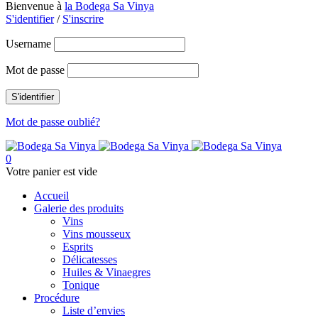
Bienvenue à
la Bodega Sa Vinya
S'identifier
/
S'inscrire
Username
Mot de passe
Mot de passe oublié?
0
Votre panier est vide
Accueil
Galerie des produits
Vins
Vins mousseux
Esprits
Délicatesses
Huiles & Vinaegres
Tonique
Procédure
Liste d’envies