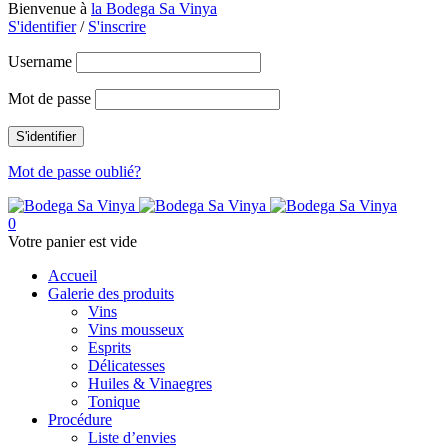
Bienvenue à
la Bodega Sa Vinya
S'identifier
/
S'inscrire
Username
Mot de passe
Mot de passe oublié?
0
Votre panier est vide
Accueil
Galerie des produits
Vins
Vins mousseux
Esprits
Délicatesses
Huiles & Vinaegres
Tonique
Procédure
Liste d’envies