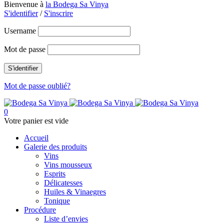
Bienvenue à
la Bodega Sa Vinya
S'identifier
/
S'inscrire
Username
Mot de passe
Mot de passe oublié?
0
Votre panier est vide
Accueil
Galerie des produits
Vins
Vins mousseux
Esprits
Délicatesses
Huiles & Vinaegres
Tonique
Procédure
Liste d’envies