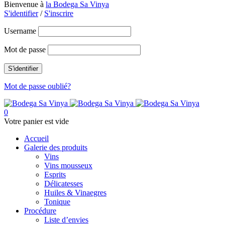
Bienvenue à
la Bodega Sa Vinya
S'identifier
/
S'inscrire
Username
Mot de passe
Mot de passe oublié?
0
Votre panier est vide
Accueil
Galerie des produits
Vins
Vins mousseux
Esprits
Délicatesses
Huiles & Vinaegres
Tonique
Procédure
Liste d’envies