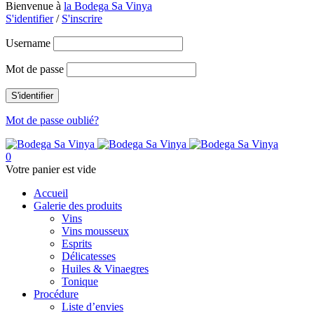
Bienvenue à
la Bodega Sa Vinya
S'identifier
/
S'inscrire
Username
Mot de passe
Mot de passe oublié?
0
Votre panier est vide
Accueil
Galerie des produits
Vins
Vins mousseux
Esprits
Délicatesses
Huiles & Vinaegres
Tonique
Procédure
Liste d’envies