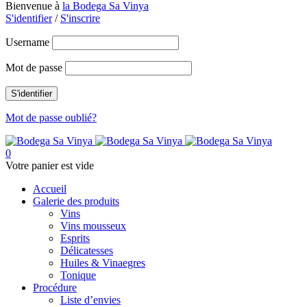
Bienvenue à
la Bodega Sa Vinya
S'identifier
/
S'inscrire
Username
Mot de passe
Mot de passe oublié?
0
Votre panier est vide
Accueil
Galerie des produits
Vins
Vins mousseux
Esprits
Délicatesses
Huiles & Vinaegres
Tonique
Procédure
Liste d’envies