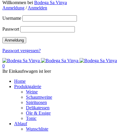
Willkommen bei
Bodega Sa Vinya
Anmeldung
/
Anmelden
Username
Passwort
Passwort vergessen?
0
Ihr Einkaufswagen ist leer
Home
Produktgalerie
Weine
Schaumweine
Spirituosen
Delikatessen
Öle & Essige
Tonic
Ablauf
Wunschliste