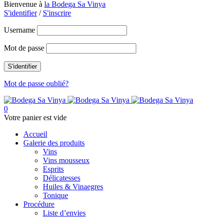
Bienvenue à
la Bodega Sa Vinya
S'identifier
/
S'inscrire
Username
Mot de passe
Mot de passe oublié?
0
Votre panier est vide
Accueil
Galerie des produits
Vins
Vins mousseux
Esprits
Délicatesses
Huiles & Vinaegres
Tonique
Procédure
Liste d’envies