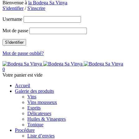
Bienvenue à
la Bodega Sa Vinya
S'identifier
/
S'inscrire
Username
Mot de passe
Mot de passe oublié?
0
Votre panier est vide
Accueil
Galerie des produits
Vins
Vins mousseux
Esprits
Délicatesses
Huiles & Vinaegres
Tonique
Procédure
Liste d’envies