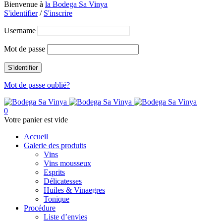
Bienvenue à
la Bodega Sa Vinya
S'identifier
/
S'inscrire
Username
Mot de passe
Mot de passe oublié?
0
Votre panier est vide
Accueil
Galerie des produits
Vins
Vins mousseux
Esprits
Délicatesses
Huiles & Vinaegres
Tonique
Procédure
Liste d’envies