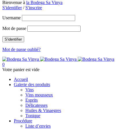
Bienvenue à
la Bodega Sa Vinya
S'identifier
/
S'inscrire
Username
Mot de passe
Mot de passe oublié?
0
Votre panier est vide
Accueil
Galerie des produits
Vins
Vins mousseux
Esprits
Délicatesses
Huiles & Vinaegres
Tonique
Procédure
Liste d’envies