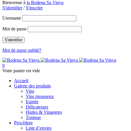
Bienvenue à
la Bodega Sa Vinya
S'identifier
/
S'inscrire
Username
Mot de passe
Mot de passe oublié?
0
Votre panier est vide
Accueil
Galerie des produits
Vins
Vins mousseux
Esprits
Délicatesses
Huiles & Vinaegres
Tonique
Procédure
Liste d’envies