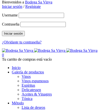
Bienvenidos a
Bodega Sa Vinya
Iniciar sesión
/
Regístrate
Username
Contraseña
¿Olvidaste tu contraseña?
0
Tu carrito de compras está vacío
Inicio
Galería de productos
Vinos
Vinos espumosos
Espíritus
Delicatessen
Aceites & Vinagres
Tónica
Método
Lista de deseos