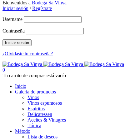
Bienvenidos a
Bodega Sa Vinya
Iniciar sesión
/
Regístrate
Username
Contraseña
¿Olvidaste tu contraseña?
0
Tu carrito de compras está vacío
Inicio
Galería de productos
Vinos
Vinos espumosos
Espíritus
Delicatessen
Aceites & Vinagres
Tónica
Método
Lista de deseos