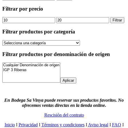
por:
Filtrar por precio
Precio
Precio
Filtrar
mínimo
máximo
Filtrar productos por categoría
Filtrar productos por denominación de origen
Aplicar
En Bodega Sa Vinya puede reservar sus productos favoritos. No
ofrecemos ventas directas en la tienda online.
Rescisión del contrato
Inicio
I
Privacidad
I
Términos y condiciones
I
Aviso legal
I
FAQ
I