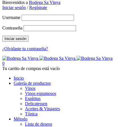
Bienvenidos a
Bodega Sa Vinya
Iniciar sesión
/
Regístrate
Username
Contraseña
¿Olvidaste tu contraseña?
0
Tu carrito de compras está vacío
Inicio
Galería de productos
Vinos
Vinos espumosos
Espíritus
Delicatessen
Aceites & Vinagres
Tónica
Método
Lista de deseos